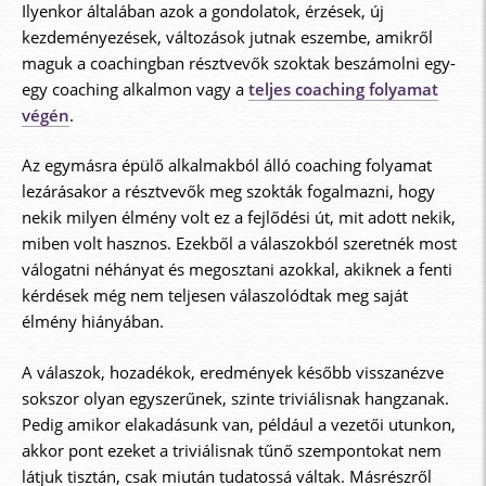
Ilyenkor általában azok a gondolatok, érzések, új
kezdeményezések, változások jutnak eszembe, amikről
maguk a coachingban résztvevők szoktak beszámolni egy-
egy coaching alkalmon vagy a
teljes coaching folyamat
végén
.
Az egymásra épülő alkalmakból álló coaching folyamat
lezárásakor a résztvevők meg szokták fogalmazni, hogy
nekik milyen élmény volt ez a fejlődési út, mit adott nekik,
miben volt hasznos. Ezekből a válaszokból szeretnék most
válogatni néhányat és megosztani azokkal, akiknek a fenti
kérdések még nem teljesen válaszolódtak meg saját
élmény hiányában.
A válaszok, hozadékok, eredmények később visszanézve
sokszor olyan egyszerűnek, szinte triviálisnak hangzanak.
Pedig amikor elakadásunk van, például a vezetői utunkon,
akkor pont ezeket a triviálisnak tűnő szempontokat nem
látjuk tisztán, csak miután tudatossá váltak. Másrészről