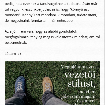
pedig, ha a ezeknek a tanulságoknak a tudatosulásán már
túl vagyunk, eszünkbe juthat az is, hogy “könnyű azt
mondani”. Könnyű azt mondani, kimondani, tudatosítani,
de megcsinálni, fenntartani már nehezebb.
Az a jó hírem van, hogy az alábbi gondolatok
megfogalmazói tényleg meg is valósították mindazt, amiről
beszámolnak.
Láttam : )