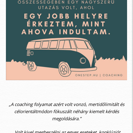
„A coaching folyamat azért volt vonzó, mertidőlimitált és
célorientáltmódon fókuszált néhány kiemelt kérdés
megoldására.”
„Volt kivel megbeszélni az egyes eseteket, konklúziót