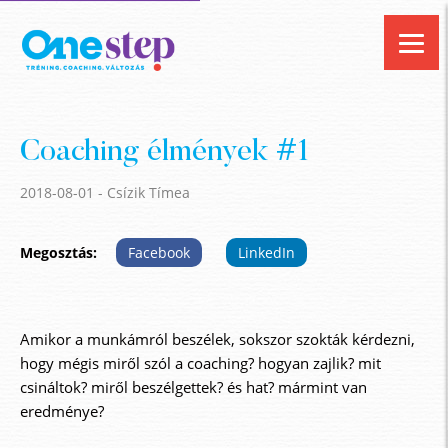
Coaching élmények #1
2018-08-01
- Csízik Tímea
Megosztás:
Facebook
LinkedIn
Amikor a munkámról beszélek, sokszor szokták kérdezni,
hogy mégis miről szól a coaching? hogyan zajlik? mit
csináltok? miről beszélgettek? és hat? mármint van
eredménye?